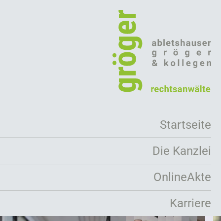
Direkt
zum
Inhalt
Startseite
Die Kanzlei
Arbeitsweise
OnlineAkte
Rechtsanwälte
Karriere
Mandanten
Kooperationen