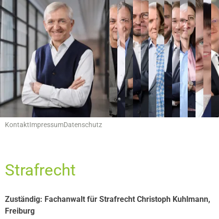
Hauptnavigation
Leistungen
Servicemenu
Kontakt
Impressum
Datenschutz
Strafrecht
Zuständig: Fachanwalt für Strafrecht Christoph Kuhlmann,
Freiburg