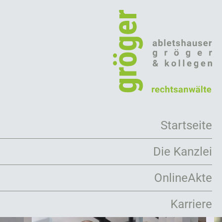
Direkt
zum
Inhalt
Startseite
Die Kanzlei
Arbeitsweise
OnlineAkte
Rechtsanwälte
Karriere
Mandanten
Kooperationen