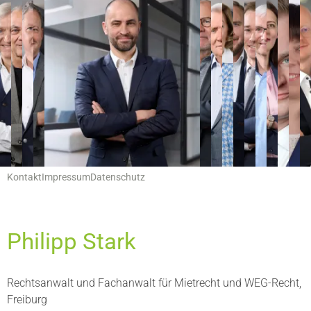
Hauptnavigation
Leistungen
Servicemenu
Kontakt
Impressum
Datenschutz
Philipp Stark
Rechtsanwalt und Fachanwalt für Mietrecht und WEG-Recht,
Freiburg