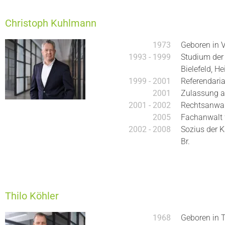
Christoph Kuhlmann
1973
Geboren in V
1993 - 1999
Studium der
Bielefeld, He
1999 - 2001
Referendaria
2001
Zulassung a
2001 - 2002
Rechtsanwalt 
2005
Fachanwalt f
2002 - 2008
Sozius der K
Br.
Thilo Köhler
1968
Geboren in 