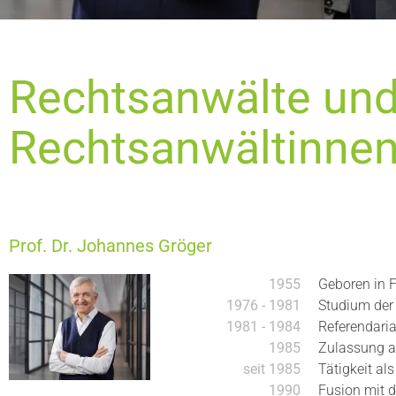
Rechtsanwälte un
Rechtsanwältinne
Prof. Dr. Johannes Gröger
1955
Geboren in F
1976 - 1981
Studium der
1981 - 1984
Referendaria
1985
Zulassung a
seit 1985
Tätigkeit al
1990
Fusion mit d