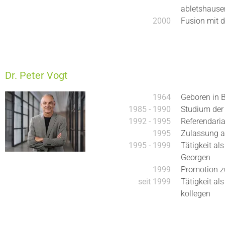
abletshauser
2000
Fusion mit d
Dr. Peter Vogt
1964
Geboren in 
1985 - 1990
Studium der
1992 - 1995
Referendaria
1995
Zulassung a
1995 - 1999
Tätigkeit als
Georgen
1999
Promotion zu
seit 1999
Tätigkeit al
kollegen