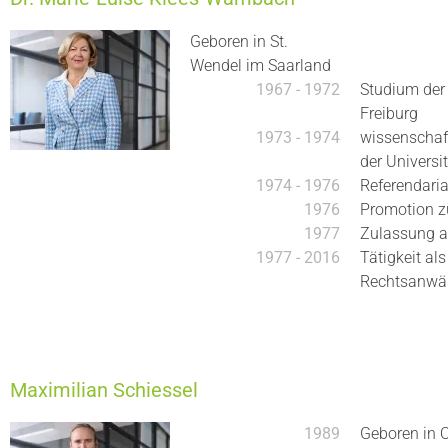
Geboren in St.
Wendel im Saarland
1967 - 1972
Studium der
Freiburg
1973 - 1974
wissenschaft
der Universi
1974 - 1976
Referendaria
1976
Promotion zu
1977
Zulassung a
1977 - 2016
Tätigkeit al
Rechtsanwäl
Maximilian Schiessel
1989
Geboren in 