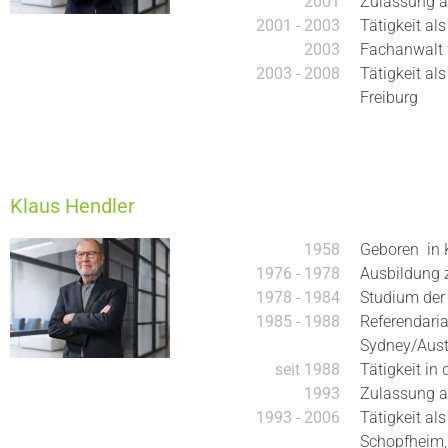
2001
Zulassung a
2001 - 2003
Tätigkeit al
2003
Fachanwalt f
2003 - 2008
Tätigkeit al
Freiburg
Klaus Hendler
1958
Geboren in 
1976 - 1978
Ausbildung
1978 - 1984
Studium der
1985 - 1988
Referendari
Sydney/Aust
seit 1988
Tätigkeit in
1993
Zulassung a
1993 - 2006
Tätigkeit al
Schopfheim,