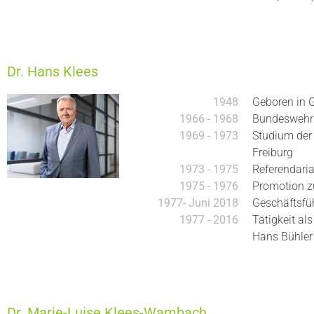
Dr. Hans Klees
1948
Geboren in G
1966 - 1968
Bundeswehr -
1969 - 1973
Studium der
Freiburg
1973 - 1975
Referendaria
1975 - 1976
Promotion zu
1977- Juni 2018
Geschäftsfü
1977 - 2016
Tätigkeit al
Hans Bühler
Dr. Marie-Luise Klees-Wambach