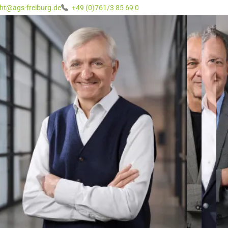
ht@ags-freiburg.de
+49 (0)761/3 85 69 0