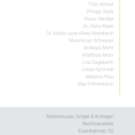
Thilo Köhler
Philipp Stark
Klaus Hendler
Dr. Hans Klees
Dr. Marie-Luise Klees-Wambach
Maximilian Schiessel
Andreas Mohr
Matthias Mohr
Lisa Sägebarth
Josias Schmidt
Melanie Pfau
Max Föhrenbach
Abletshauser, Gröger & Kollegen
Rechtsanwälte
Eisenbahnstr. 52