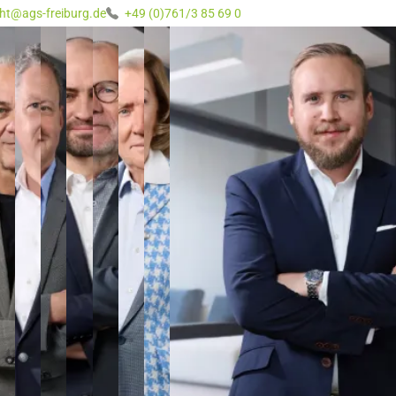
ht@ags-freiburg.de
+49 (0)761/3 85 69 0