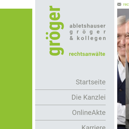
Direkt
rec
zum
Inhalt
Startseite
Die Kanzlei
Arbeitsweise
OnlineAkte
Rechtsanwälte
Karriere
Mandanten