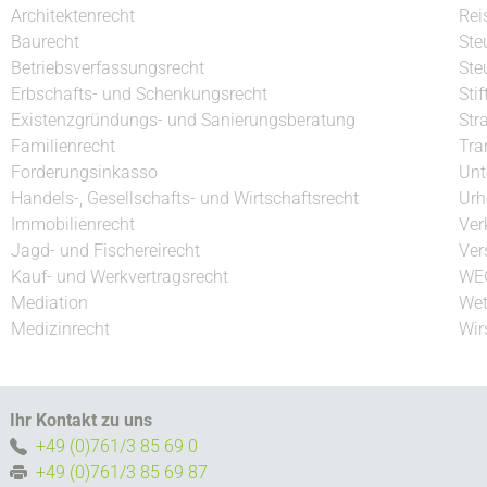
Architektenrecht
Rei
Baurecht
Ste
Betriebsverfassungsrecht
Ste
Erbschafts- und Schenkungsrecht
Sti
Existenzgründungs- und Sanierungsberatung
Str
Familienrecht
Tra
Forderungsinkasso
Unt
Handels-, Gesellschafts- und Wirtschaftsrecht
Urh
Immobilienrecht
Ver
Jagd- und Fischereirecht
Ver
Kauf- und Werkvertragsrecht
WE
Mediation
Wet
Medizinrecht
Wir
Ihr Kontakt zu uns
+49 (0)761/3 85 69 0
+49 (0)761/3 85 69 87