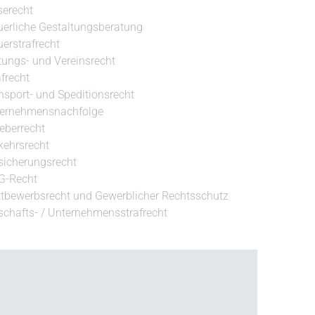
serecht
uerliche Gestaltungsberatung
uerstrafrecht
ftungs- und Vereinsrecht
afrecht
nsport- und Speditionsrecht
ernehmensnachfolge
eberrecht
kehrsrecht
sicherungsrecht
G-Recht
tbewerbsrecht und Gewerblicher Rechtsschutz
schafts- / Unternehmensstrafrecht