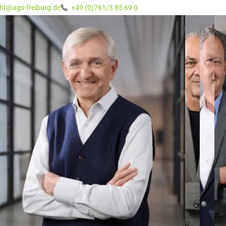
ht@ags-freiburg.de
+49 (0)761/3 85 69 0