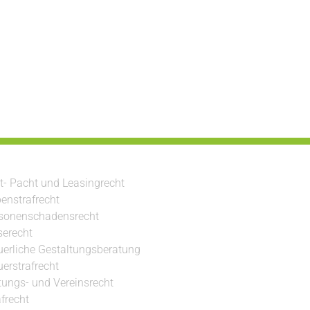
t- Pacht und Leasingrecht
enstrafrecht
sonenschadensrecht
serecht
uerliche Gestaltungsberatung
uerstrafrecht
ftungs- und Vereinsrecht
afrecht