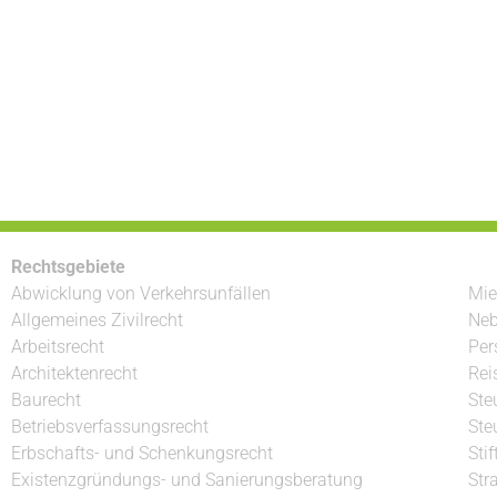
Rechtsgebiete
Abwicklung von Verkehrsunfällen
Mie
Allgemeines Zivilrecht
Neb
Arbeitsrecht
Per
Architektenrecht
Rei
Baurecht
Ste
Betriebsverfassungsrecht
Ste
Erbschafts- und Schenkungsrecht
Sti
Existenzgründungs- und Sanierungsberatung
Str