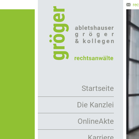
Direkt
rec
zum
Inhalt
Startseite
Die Kanzlei
Arbeitsweise
OnlineAkte
Rechtsanwälte
Karriere
Mandanten