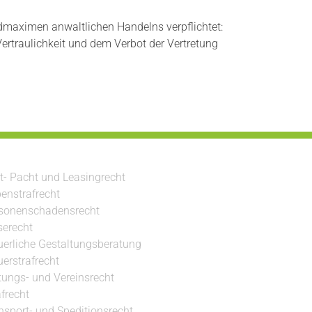
maximen anwaltlichen Handelns verpflichtet:
ertraulichkeit und dem Verbot der Vertretung
t- Pacht und Leasingrecht
enstrafrecht
sonenschadensrecht
serecht
uerliche Gestaltungsberatung
uerstrafrecht
ftungs- und Vereinsrecht
afrecht
nsport- und Speditionsrecht