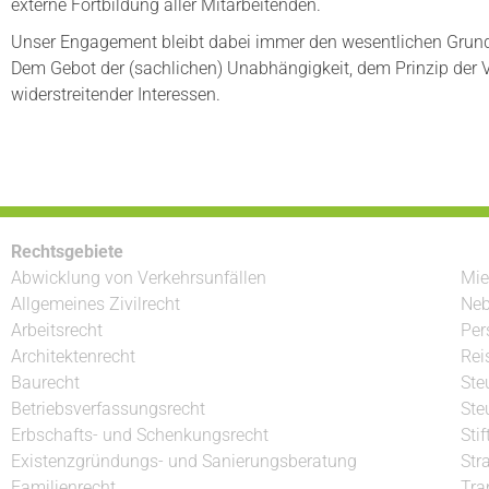
externe Fortbildung aller Mitarbeitenden.
Unser Engagement bleibt dabei immer den wesentlichen Grund
Dem Gebot der (sachlichen) Unabhängigkeit, dem Prinzip der V
widerstreitender Interessen.
Rechtsgebiete
Abwicklung von Verkehrsunfällen
Mie
Allgemeines Zivilrecht
Neb
Arbeitsrecht
Per
Architektenrecht
Rei
Baurecht
Ste
Betriebsverfassungsrecht
Ste
Erbschafts- und Schenkungsrecht
Sti
Existenzgründungs- und Sanierungsberatung
Str
Familienrecht
Tra