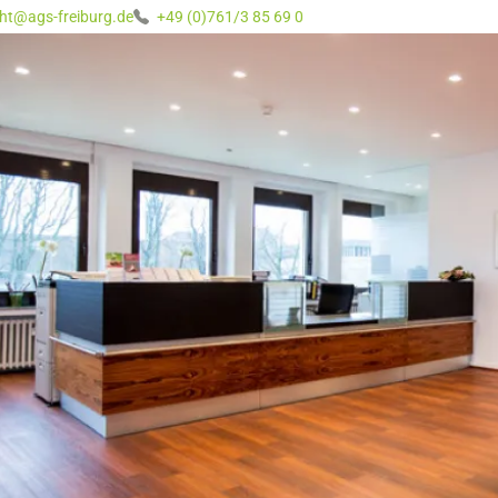
ht@ags-freiburg.de
+49 (0)761/3 85 69 0