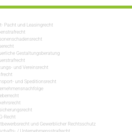
t- Pacht und Leasingrecht
enstrafrecht
sonenschadensrecht
serecht
uerliche Gestaltungsberatung
uerstrafrecht
ftungs- und Vereinsrecht
afrecht
nsport- und Speditionsrecht
ernehmensnachfolge
eberrecht
kehrsrecht
sicherungsrecht
G-Recht
tbewerbsrecht und Gewerblicher Rechtsschutz
schafts- / Unternehmensstrafrecht