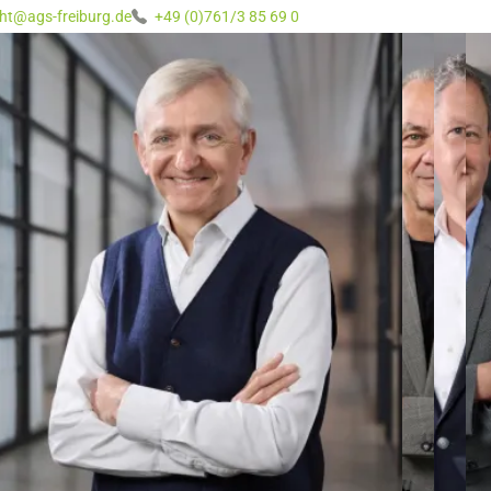
ht@ags-freiburg.de
+49 (0)761/3 85 69 0