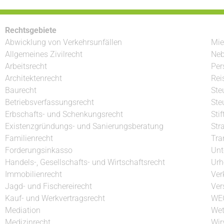
Rechtsgebiete
Abwicklung von Verkehrsunfällen
Mie
Allgemeines Zivilrecht
Neb
Arbeitsrecht
Per
Architektenrecht
Rei
Baurecht
Ste
Betriebsverfassungsrecht
Ste
Erbschafts- und Schenkungsrecht
Sti
Existenzgründungs- und Sanierungsberatung
Str
Familienrecht
Tra
Forderungsinkasso
Unt
Handels-, Gesellschafts- und Wirtschaftsrecht
Urh
Immobilienrecht
Ver
Jagd- und Fischereirecht
Ver
Kauf- und Werkvertragsrecht
WE
Mediation
Wet
Medizinrecht
Wir