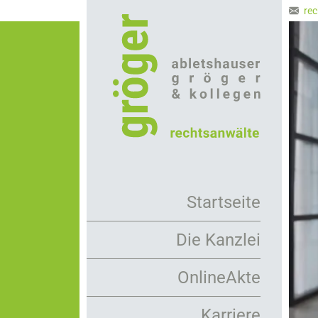
Direkt
rec
zum
Inhalt
Startseite
Die Kanzlei
Arbeitsweise
OnlineAkte
Rechtsanwälte
Karriere
Mandanten