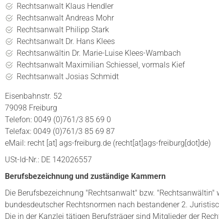
Rechtsanwalt Klaus Hendler
Rechtsanwalt Andreas Mohr
Rechtsanwalt Philipp Stark
Rechtsanwalt Dr. Hans Klees
Rechtsanwältin Dr. Marie-Luise Klees-Wambach
Rechtsanwalt Maximilian Schiessel, vormals Kief
Rechtsanwalt Josias Schmidt
Eisenbahnstr. 52
79098 Freiburg
Telefon: 0049 (0)761/3 85 69 0
Telefax: 0049 (0)761/3 85 69 87
eMail:
recht
[at]
ags-freiburg.de
(recht[at]ags-freiburg[dot]de)
USt-Id-Nr.: DE 142026557
Berufsbezeichnung und zuständige Kammern
Die Berufsbezeichnung "Rechtsanwalt" bzw. "Rechtsanwältin" 
bundesdeutscher Rechtsnormen nach bestandener 2. Juristisc
Die in der Kanzlei tätigen Berufsträger sind Mitglieder der Re