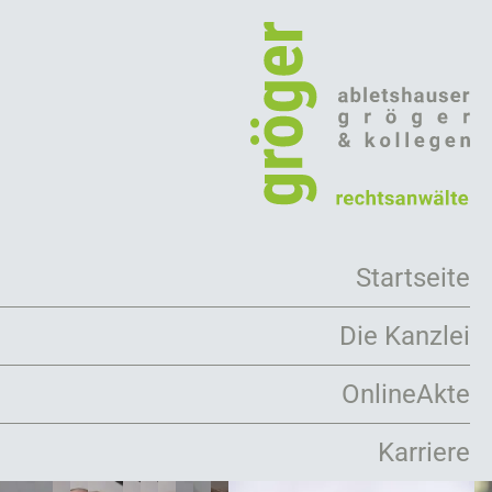
Direkt
zum
Inhalt
Startseite
Die Kanzlei
Arbeitsweise
OnlineAkte
Rechtsanwälte
Karriere
Mandanten
Kooperationen