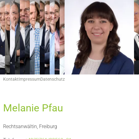
Hauptnavigation
Leistungen
Servicemenu
Kontakt
Impressum
Datenschutz
Melanie Pfau
Rechtsanwältin, Freiburg